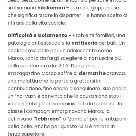
della Sera
. Come lui, altre 100mila persone in Italia:
si chiamano
hikikomori
– termine giapponese
che significa “stare in disparte” – e hanno scelto di
ritirarsi dalla vita sociale.
Difficoltà e isolamento –
Problemi familiari, una
patologia antiestetica e la
cattiveria
dei bulli. Un
cocktail micidiale per un adolescente come
Marco, tanto da fargli scegliere di non uscire più
dalla sua camera dal 2013. Da quando
era ragazzino Marco soffre di
dermatite
cronica,
una malattia che lo porta a grattarsi in
continuazione, fino anche a sanguinare. Suo padre,
un “no-vax”, è convinto che la causa siano stati i
vaccini obbligatori somministrati da bambino. In
classe i compagni emarginavano Marco, lo
definivano
“lebbroso”
o “zombie” per le irritazioni
della pelle. Anche per questo lui si è ritirato in
terza superiore.