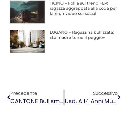
TICINO – Follia sul treno FLP:
ragazza aggrappata alla coda per
fare un video sui social
LUGANO – Ragazzina bullizzata:
«La madre teme il peggio»
Precedente
Successivo
CANTONE Bullismo, Il Decs: «Casi In Probabile Aumento»
Usa, A 14 Anni Muore Per Una Sfida Su TikTok Con La Patatina Più Piccante Del Mondo