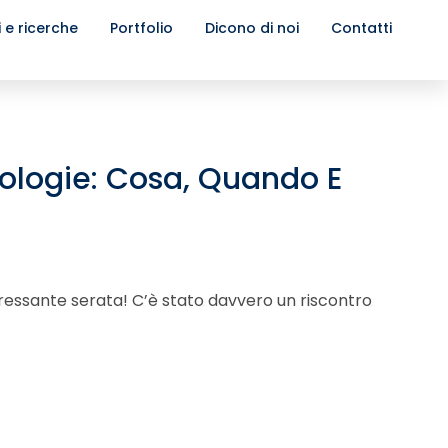
i e ricerche
Portfolio
Dicono di noi
Contatti
ologie: Cosa, Quando E
teressante serata! C’è stato davvero un riscontro